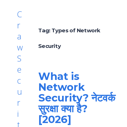
C
r
Tag:
Types of Network
a
w
Security
S
e
What is
c
Network
u
Security? नेटवर्क
r
सुरक्षा क्या है?
i
[2026]
t